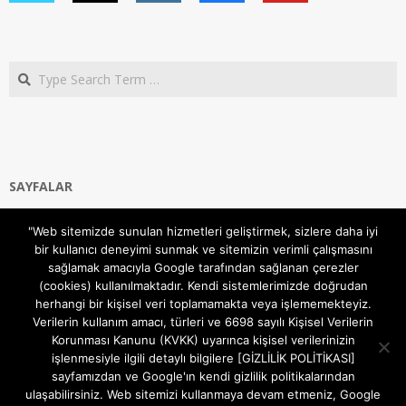
Search
SAYFALAR
Ana Sayfa
"Web sitemizde sunulan hizmetleri geliştirmek, sizlere daha iyi
Gizlilik ve Çerezler (Cookies) Politikası
bir kullanıcı deneyimi sunmak ve sitemizin verimli çalışmasını
Hakkımızda
sağlamak amacıyla Google tarafından sağlanan çerezler
İletişim Kanalları
(cookies) kullanılmaktadır. Kendi sistemlerimizde doğrudan
MODEM KURULUM
herhangi bir kişisel veri toplamamakta veya işlememekteyiz.
Verilerin kullanım amacı, türleri ve 6698 sayılı Kişisel Verilerin
TEKNİK DESTEK
Korunması Kanunu (KVKK) uyarınca kişisel verilerinizin
TELEVİZYON SİSTEMLERİ
işlenmesiyle ilgili detaylı bilgilere [GİZLİLİK POLİTİKASI]
sayfamızdan ve Google'ın kendi gizlilik politikalarından
ulaşabilirsiniz. Web sitemizi kullanmaya devam etmeniz, Google