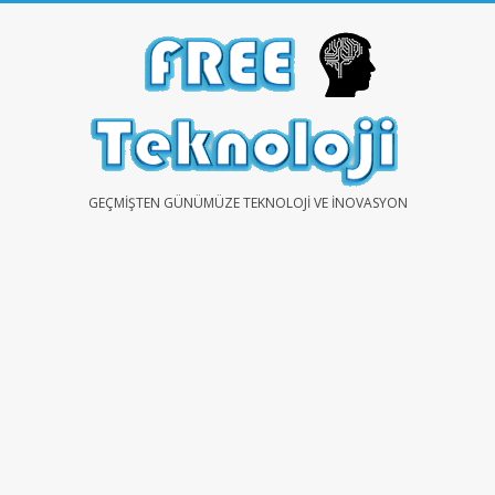
Skip
to
content
FREE
GEÇMIŞTEN GÜNÜMÜZE TEKNOLOJI VE İNOVASYON
TEKNOLOJİ