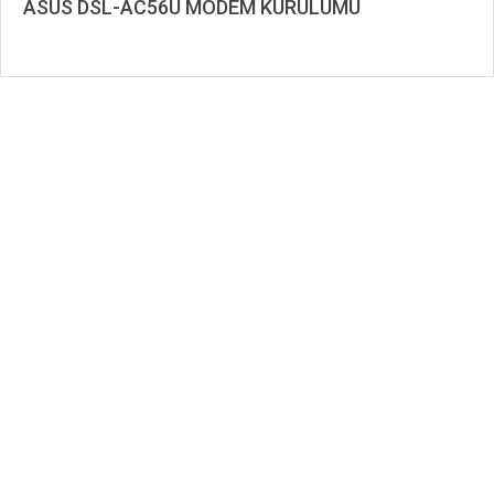
ASUS DSL-AC56U MODEM KURULUMU
2019-
11-
09