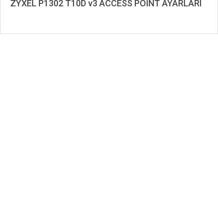
ZYXEL P1302 T10D v3 ACCESS POİNT AYARLARI
2020-
09-
29