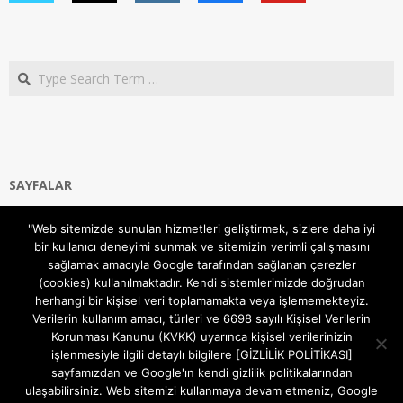
Search
SAYFALAR
Ana Sayfa
"Web sitemizde sunulan hizmetleri geliştirmek, sizlere daha iyi
Gizlilik ve Çerezler (Cookies) Politikası
bir kullanıcı deneyimi sunmak ve sitemizin verimli çalışmasını
Hakkımızda
sağlamak amacıyla Google tarafından sağlanan çerezler
İletişim Kanalları
(cookies) kullanılmaktadır. Kendi sistemlerimizde doğrudan
MODEM KURULUM
herhangi bir kişisel veri toplamamakta veya işlememekteyiz.
Verilerin kullanım amacı, türleri ve 6698 sayılı Kişisel Verilerin
TEKNİK DESTEK
Korunması Kanunu (KVKK) uyarınca kişisel verilerinizin
TELEVİZYON SİSTEMLERİ
işlenmesiyle ilgili detaylı bilgilere [GİZLİLİK POLİTİKASI]
sayfamızdan ve Google'ın kendi gizlilik politikalarından
ulaşabilirsiniz. Web sitemizi kullanmaya devam etmeniz, Google