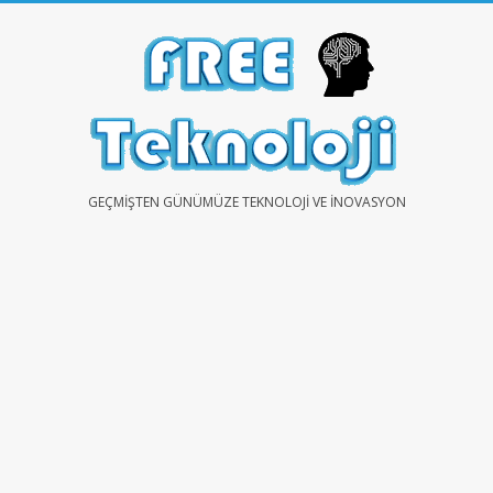
Skip
to
content
FREE
GEÇMIŞTEN GÜNÜMÜZE TEKNOLOJI VE İNOVASYON
TEKNOLOJİ