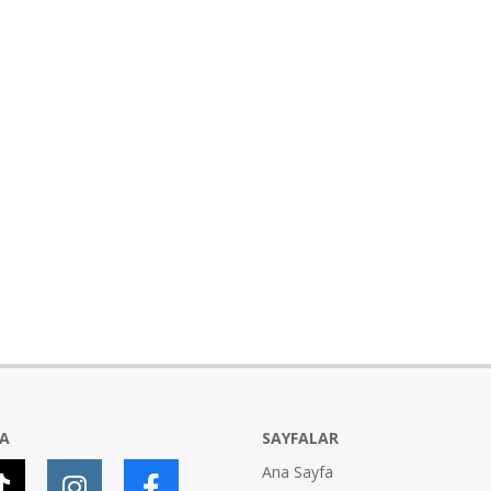
YA
SAYFALAR
Ana Sayfa