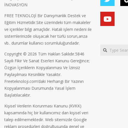
İNOVASYON
FREE TEKNOLOJİ Bir Danışmanlık Destek ve
Eğitim Hizmetidir.Site üzerindeki tüm makaleler
ve içerikler bilgi amaçlıdır. Hatalı işlem nedeni ile
sistemlerinizde oluşacak her türlü sorun,arıza
vb.. durumlar kullanıcı sorumluluğundadır.
Search
Copyright © 2026 Tüm Hakları Saklıdır.5846
Sayılı Fikir Ve Sanat Eserleri Kanunu Gereğince;
Özgün İçeriklerin Kopyalanması Ve İzinsiz
Paylaşılması Kesinlikle Yasaktır.
Freeteknoloji.com’daki Herhangi Bir Yazının
Kopyalanması Durumunda Yasal İşlem
Başlatılacaktır.
Kişisel Verilerin Korunması Kanunu (KVKK)
kapsamında hiç bir kullanıcımız dan kişisel veri
talep edilmemektedir. Web sitemizde Google
reklam prosedürleri doğrultusunda genel ve