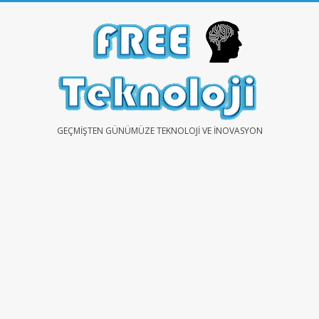
Skip
to
content
FREE
GEÇMIŞTEN GÜNÜMÜZE TEKNOLOJI VE İNOVASYON
TEKNOLOJİ