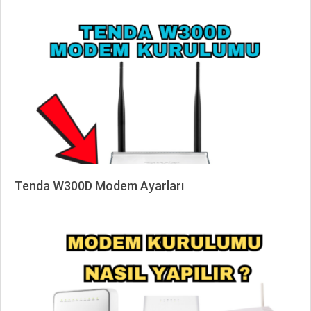
06-
14
Tenda W300D Modem Ayarları
2025-
03-
22