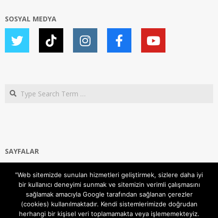
SOSYAL MEDYA
Search
SAYFALAR
Ana Sayfa
"Web sitemizde sunulan hizmetleri geliştirmek, sizlere daha iyi
Gizlilik ve Çerezler (Cookies) Politikası
bir kullanıcı deneyimi sunmak ve sitemizin verimli çalışmasını
Hakkımızda
sağlamak amacıyla Google tarafından sağlanan çerezler
İletişim Kanalları
(cookies) kullanılmaktadır. Kendi sistemlerimizde doğrudan
MODEM KURULUM
herhangi bir kişisel veri toplamamakta veya işlememekteyiz.