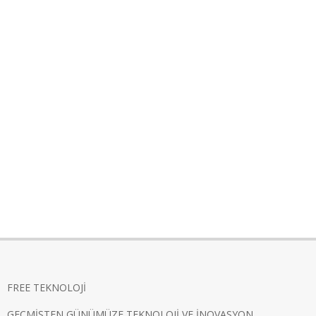
FREE TEKNOLOJİ
GEÇMİŞTEN GÜNÜMÜZE TEKNOLOJİ VE İNOVASYON