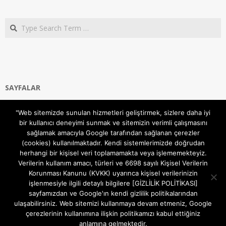
Search
SAYFALAR
Ana Sayfa
"Web sitemizde sunulan hizmetleri geliştirmek, sizlere daha iyi
Gizlilik ve Çerezler (Cookies) Politikası
bir kullanıcı deneyimi sunmak ve sitemizin verimli çalışmasını
Hakkımızda
sağlamak amacıyla Google tarafından sağlanan çerezler
İletişim Kanalları
(cookies) kullanılmaktadır. Kendi sistemlerimizde doğrudan
MODEM KURULUM
herhangi bir kişisel veri toplamamakta veya işlememekteyiz.
Verilerin kullanım amacı, türleri ve 6698 sayılı Kişisel Verilerin
TEKNİK DESTEK
Korunması Kanunu (KVKK) uyarınca kişisel verilerinizin
TELEVİZYON SİSTEMLERİ
işlenmesiyle ilgili detaylı bilgilere [GİZLİLİK POLİTİKASI]
sayfamızdan ve Google'ın kendi gizlilik politikalarından
ulaşabilirsiniz. Web sitemizi kullanmaya devam etmeniz, Google
çerezlerinin kullanımına ilişkin politikamızı kabul ettiğiniz
anlamına gelmektedir.