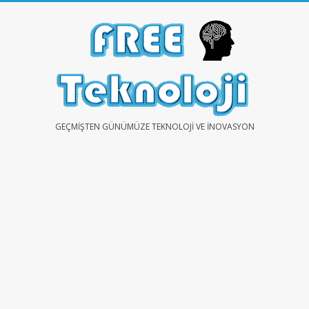
Skip
to
content
FREE
GEÇMIŞTEN GÜNÜMÜZE TEKNOLOJI VE İNOVASYON
TEKNOLOJİ