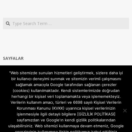
Search
SAYFALAR
Ana Sayfa
"Web sitemizde sunulan hizmetleri geliştirmek, sizlere daha iyi
Gizlilik ve Çerezler (Cookies) Politikası
bir kullanıcı deneyimi sunmak ve sitemizin verimli çalışmasını
Hakkımızda
sağlamak amacıyla Google tarafından sağlanan çerezler
İletişim Kanalları
(cookies) kullanılmaktadır. Kendi sistemlerimizde doğrudan
MODEM KURULUM
herhangi bir kişisel veri toplamamakta veya işlememekteyiz.
Verilerin kullanım amacı, türleri ve 6698 sayılı Kişisel Verilerin
TEKNİK DESTEK
Korunması Kanunu (KVKK) uyarınca kişisel verilerinizin
TELEVİZYON SİSTEMLERİ
işlenmesiyle ilgili detaylı bilgilere [GİZLİLİK POLİTİKASI]
sayfamızdan ve Google'ın kendi gizlilik politikalarından
ulaşabilirsiniz. Web sitemizi kullanmaya devam etmeniz, Google
çerezlerinin kullanımına ilişkin politikamızı kabul ettiğiniz