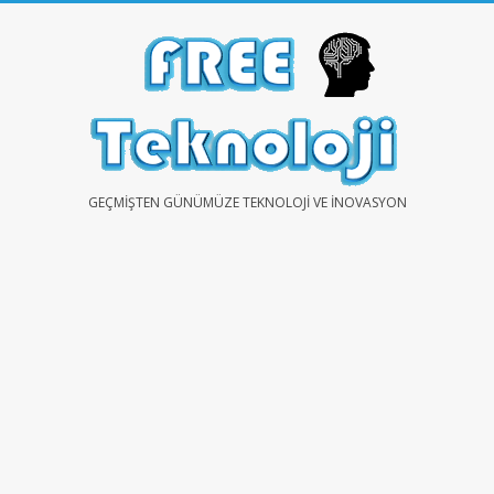
Skip
to
content
FREE
GEÇMIŞTEN GÜNÜMÜZE TEKNOLOJI VE İNOVASYON
TEKNOLOJİ