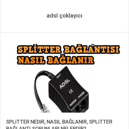
adsl çoklayıcı
SPLiTTER NEDiR, NASIL BAĞLANIR, SPLiTTER
BAĞLANTI SORUNLARI NELERDİR?