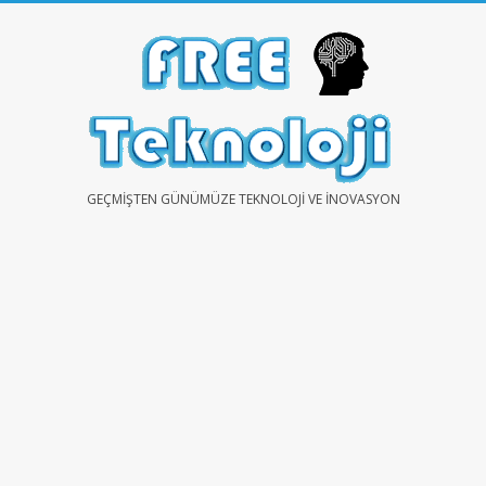
Skip
to
content
FREE
GEÇMIŞTEN GÜNÜMÜZE TEKNOLOJI VE İNOVASYON
TEKNOLOJİ