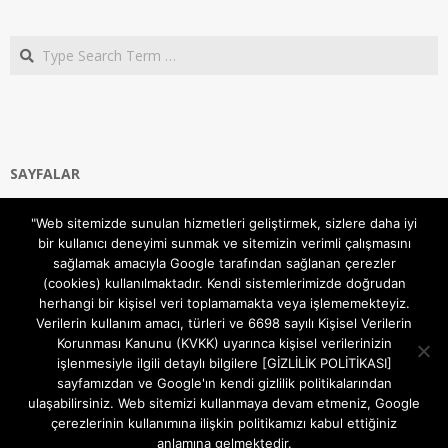
Search
SAYFALAR
Ana Sayfa
"Web sitemizde sunulan hizmetleri geliştirmek, sizlere daha iyi
Gizlilik ve Çerezler (Cookies) Politikası
bir kullanıcı deneyimi sunmak ve sitemizin verimli çalışmasını
Hakkımızda
sağlamak amacıyla Google tarafından sağlanan çerezler
İletişim Kanalları
(cookies) kullanılmaktadır. Kendi sistemlerimizde doğrudan
MODEM KURULUM
herhangi bir kişisel veri toplamamakta veya işlememekteyiz.
Verilerin kullanım amacı, türleri ve 6698 sayılı Kişisel Verilerin
TEKNİK DESTEK
Korunması Kanunu (KVKK) uyarınca kişisel verilerinizin
TELEVİZYON SİSTEMLERİ
işlenmesiyle ilgili detaylı bilgilere [GİZLİLİK POLİTİKASI]
sayfamızdan ve Google'ın kendi gizlilik politikalarından
ulaşabilirsiniz. Web sitemizi kullanmaya devam etmeniz, Google
çerezlerinin kullanımına ilişkin politikamızı kabul ettiğiniz
anlamına gelmektedir.