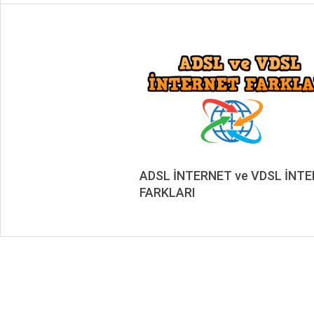
ADSL İNTERNET ve VDSL İNT
FARKLARI
2023-
02-
25