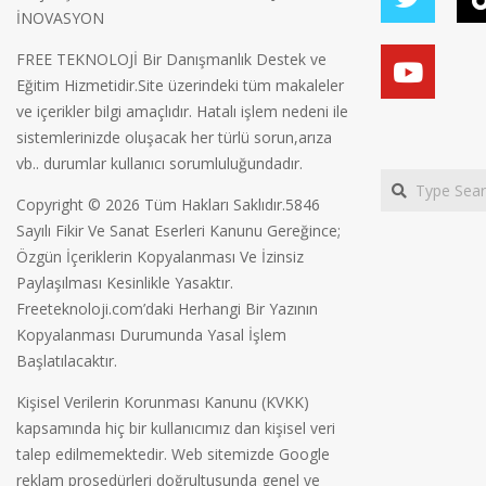
İNOVASYON
FREE TEKNOLOJİ Bir Danışmanlık Destek ve
Eğitim Hizmetidir.Site üzerindeki tüm makaleler
ve içerikler bilgi amaçlıdır. Hatalı işlem nedeni ile
sistemlerinizde oluşacak her türlü sorun,arıza
vb.. durumlar kullanıcı sorumluluğundadır.
Search
Copyright © 2026 Tüm Hakları Saklıdır.5846
Sayılı Fikir Ve Sanat Eserleri Kanunu Gereğince;
Özgün İçeriklerin Kopyalanması Ve İzinsiz
Paylaşılması Kesinlikle Yasaktır.
Freeteknoloji.com’daki Herhangi Bir Yazının
Kopyalanması Durumunda Yasal İşlem
Başlatılacaktır.
Kişisel Verilerin Korunması Kanunu (KVKK)
kapsamında hiç bir kullanıcımız dan kişisel veri
talep edilmemektedir. Web sitemizde Google
reklam prosedürleri doğrultusunda genel ve