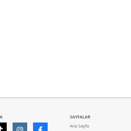
YA
SAYFALAR
Ana Sayfa