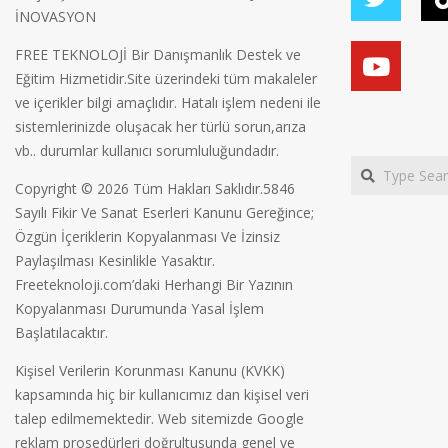
İNOVASYON
FREE TEKNOLOJİ Bir Danışmanlık Destek ve
Eğitim Hizmetidir.Site üzerindeki tüm makaleler
ve içerikler bilgi amaçlıdır. Hatalı işlem nedeni ile
sistemlerinizde oluşacak her türlü sorun,arıza
vb.. durumlar kullanıcı sorumluluğundadır.
Search
Copyright © 2026 Tüm Hakları Saklıdır.5846
Sayılı Fikir Ve Sanat Eserleri Kanunu Gereğince;
Özgün İçeriklerin Kopyalanması Ve İzinsiz
Paylaşılması Kesinlikle Yasaktır.
Freeteknoloji.com’daki Herhangi Bir Yazının
Kopyalanması Durumunda Yasal İşlem
Başlatılacaktır.
Kişisel Verilerin Korunması Kanunu (KVKK)
kapsamında hiç bir kullanıcımız dan kişisel veri
talep edilmemektedir. Web sitemizde Google
reklam prosedürleri doğrultusunda genel ve