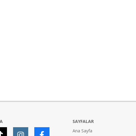
YA
SAYFALAR
Ana Sayfa