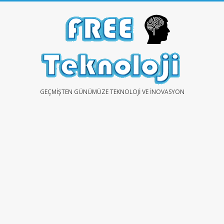
Skip
to
content
FREE
GEÇMIŞTEN GÜNÜMÜZE TEKNOLOJI VE İNOVASYON
TEKNOLOJİ