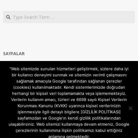
Search
SAYFALAR
Ana Sayfa
"Web sitemizde sunulan hizmetleri geliştirmek, sizlere daha iyi
Gizlilik ve Çerezler (Cookies) Politikası
bir kullanıcı deneyimi sunmak ve sitemizin verimli çalışmasını
Hakkımızda
sağlamak amacıyla Google tarafından sağlanan çerezler
İletişim Kanalları
(cookies) kullanılmaktadır. Kendi sistemlerimizde doğrudan
MODEM KURULUM
herhangi bir kişisel veri toplamamakta veya işlememekteyiz.
Verilerin kullanım amacı, türleri ve 6698 sayılı Kişisel Verilerin
TEKNİK DESTEK
Korunması Kanunu (KVKK) uyarınca kişisel verilerinizin
TELEVİZYON SİSTEMLERİ
işlenmesiyle ilgili detaylı bilgilere [GİZLİLİK POLİTİKASI]
sayfamızdan ve Google'ın kendi gizlilik politikalarından
ulaşabilirsiniz. Web sitemizi kullanmaya devam etmeniz, Google
çerezlerinin kullanımına ilişkin politikamızı kabul ettiğiniz
anlamına gelmektedir.