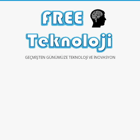
Skip
to
content
FREE
GEÇMIŞTEN GÜNÜMÜZE TEKNOLOJI VE İNOVASYON
TEKNOLOJİ