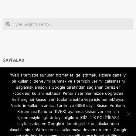
Search
SAYFALAR
Ana Sayfa
"Web sitemizde sunulan hizmetleri geliştirmek, sizlere daha iyi
Gizlilik ve Çerezler (Cookies) Politikası
bir kullanıcı deneyimi sunmak ve sitemizin verimli çalışmasını
Hakkımızda
sağlamak amacıyla Google tarafından sağlanan çerezler
İletişim Kanalları
(cookies) kullanılmaktadır. Kendi sistemlerimizde doğrudan
MODEM KURULUM
herhangi bir kişisel veri toplamamakta veya işlememekteyiz.
Verilerin kullanım amacı, türleri ve 6698 sayılı Kişisel Verilerin
TEKNİK DESTEK
Korunması Kanunu (KVKK) uyarınca kişisel verilerinizin
TELEVİZYON SİSTEMLERİ
işlenmesiyle ilgili detaylı bilgilere [GİZLİLİK POLİTİKASI]
sayfamızdan ve Google'ın kendi gizlilik politikalarından
ulaşabilirsiniz. Web sitemizi kullanmaya devam etmeniz, Google
çerezlerinin kullanımına ilişkin politikamızı kabul ettiğiniz