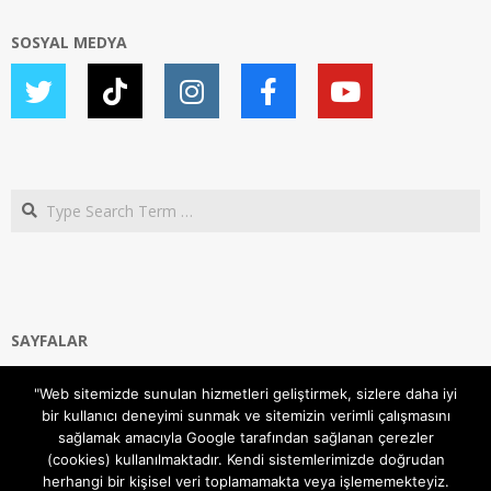
SOSYAL MEDYA
Search
SAYFALAR
Ana Sayfa
"Web sitemizde sunulan hizmetleri geliştirmek, sizlere daha iyi
Gizlilik ve Çerezler (Cookies) Politikası
bir kullanıcı deneyimi sunmak ve sitemizin verimli çalışmasını
Hakkımızda
sağlamak amacıyla Google tarafından sağlanan çerezler
İletişim Kanalları
(cookies) kullanılmaktadır. Kendi sistemlerimizde doğrudan
MODEM KURULUM
herhangi bir kişisel veri toplamamakta veya işlememekteyiz.