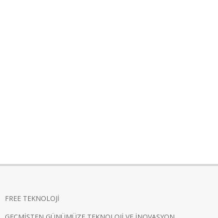
FREE TEKNOLOJİ
GEÇMİŞTEN GÜNÜMÜZE TEKNOLOJİ VE İNOVASYON