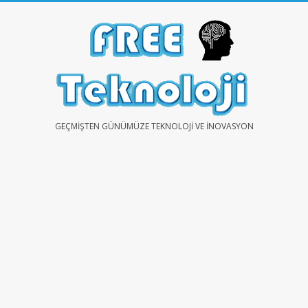
Skip
to
content
FREE
GEÇMIŞTEN GÜNÜMÜZE TEKNOLOJI VE İNOVASYON
TEKNOLOJİ