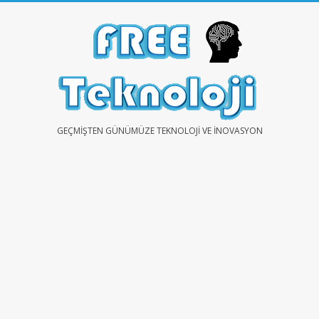
Skip
to
content
FREE
GEÇMIŞTEN GÜNÜMÜZE TEKNOLOJI VE İNOVASYON
TEKNOLOJİ