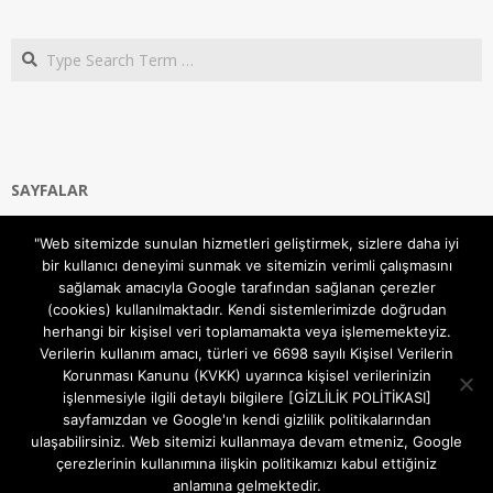
Search
SAYFALAR
Ana Sayfa
"Web sitemizde sunulan hizmetleri geliştirmek, sizlere daha iyi
Gizlilik ve Çerezler (Cookies) Politikası
bir kullanıcı deneyimi sunmak ve sitemizin verimli çalışmasını
Hakkımızda
sağlamak amacıyla Google tarafından sağlanan çerezler
İletişim Kanalları
(cookies) kullanılmaktadır. Kendi sistemlerimizde doğrudan
MODEM KURULUM
herhangi bir kişisel veri toplamamakta veya işlememekteyiz.
Verilerin kullanım amacı, türleri ve 6698 sayılı Kişisel Verilerin
TEKNİK DESTEK
Korunması Kanunu (KVKK) uyarınca kişisel verilerinizin
TELEVİZYON SİSTEMLERİ
işlenmesiyle ilgili detaylı bilgilere [GİZLİLİK POLİTİKASI]
sayfamızdan ve Google'ın kendi gizlilik politikalarından
ulaşabilirsiniz. Web sitemizi kullanmaya devam etmeniz, Google
çerezlerinin kullanımına ilişkin politikamızı kabul ettiğiniz
anlamına gelmektedir.