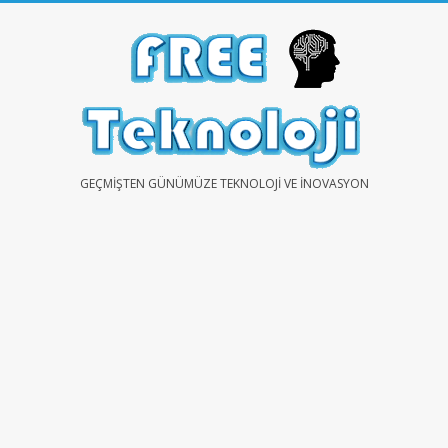
Skip
to
content
FREE
GEÇMIŞTEN GÜNÜMÜZE TEKNOLOJI VE İNOVASYON
TEKNOLOJİ