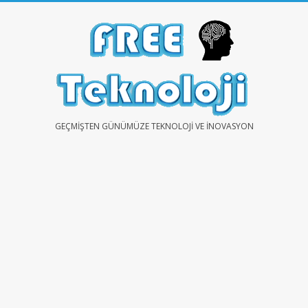
Skip
to
content
FREE
GEÇMIŞTEN GÜNÜMÜZE TEKNOLOJI VE İNOVASYON
TEKNOLOJİ