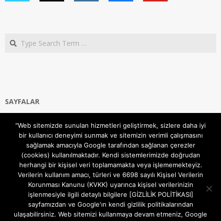
Search
SAYFALAR
Ana Sayfa
"Web sitemizde sunulan hizmetleri geliştirmek, sizlere daha iyi
Gizlilik ve Çerezler (Cookies) Politikası
bir kullanıcı deneyimi sunmak ve sitemizin verimli çalışmasını
Hakkımızda
sağlamak amacıyla Google tarafından sağlanan çerezler
İletişim Kanalları
(cookies) kullanılmaktadır. Kendi sistemlerimizde doğrudan
MODEM KURULUM
herhangi bir kişisel veri toplamamakta veya işlememekteyiz.
Verilerin kullanım amacı, türleri ve 6698 sayılı Kişisel Verilerin
TEKNİK DESTEK
Korunması Kanunu (KVKK) uyarınca kişisel verilerinizin
TELEVİZYON SİSTEMLERİ
işlenmesiyle ilgili detaylı bilgilere [GİZLİLİK POLİTİKASI]
sayfamızdan ve Google'ın kendi gizlilik politikalarından
ulaşabilirsiniz. Web sitemizi kullanmaya devam etmeniz, Google