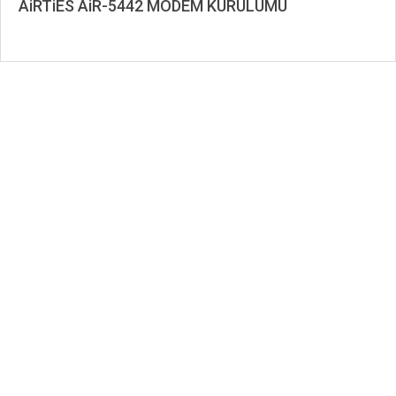
AiRTiES AiR-5442 MODEM KURULUMU
2019-
11-
14