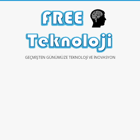
Skip
to
content
FREE
GEÇMIŞTEN GÜNÜMÜZE TEKNOLOJI VE İNOVASYON
TEKNOLOJİ