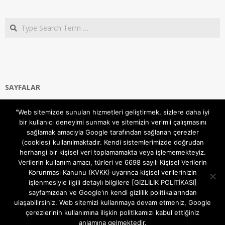
Search
SAYFALAR
Ana Sayfa
"Web sitemizde sunulan hizmetleri geliştirmek, sizlere daha iyi
Gizlilik ve Çerezler (Cookies) Politikası
bir kullanıcı deneyimi sunmak ve sitemizin verimli çalışmasını
Hakkımızda
sağlamak amacıyla Google tarafından sağlanan çerezler
İletişim Kanalları
(cookies) kullanılmaktadır. Kendi sistemlerimizde doğrudan
MODEM KURULUM
herhangi bir kişisel veri toplamamakta veya işlememekteyiz.
Verilerin kullanım amacı, türleri ve 6698 sayılı Kişisel Verilerin
TEKNİK DESTEK
Korunması Kanunu (KVKK) uyarınca kişisel verilerinizin
TELEVİZYON SİSTEMLERİ
işlenmesiyle ilgili detaylı bilgilere [GİZLİLİK POLİTİKASI]
sayfamızdan ve Google'ın kendi gizlilik politikalarından
ulaşabilirsiniz. Web sitemizi kullanmaya devam etmeniz, Google
çerezlerinin kullanımına ilişkin politikamızı kabul ettiğiniz
anlamına gelmektedir.