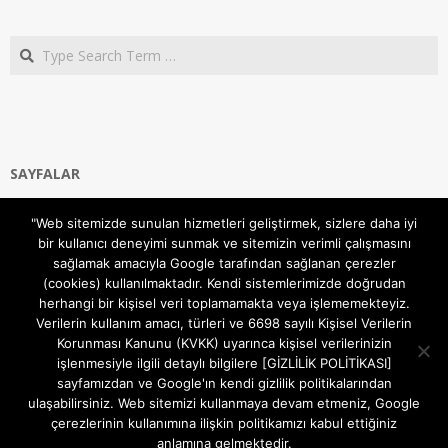
Search
SAYFALAR
Ana Sayfa
"Web sitemizde sunulan hizmetleri geliştirmek, sizlere daha iyi
Gizlilik ve Çerezler (Cookies) Politikası
bir kullanıcı deneyimi sunmak ve sitemizin verimli çalışmasını
Hakkımızda
sağlamak amacıyla Google tarafından sağlanan çerezler
İletişim Kanalları
(cookies) kullanılmaktadır. Kendi sistemlerimizde doğrudan
MODEM KURULUM
herhangi bir kişisel veri toplamamakta veya işlememekteyiz.
Verilerin kullanım amacı, türleri ve 6698 sayılı Kişisel Verilerin
TEKNİK DESTEK
Korunması Kanunu (KVKK) uyarınca kişisel verilerinizin
TELEVİZYON SİSTEMLERİ
işlenmesiyle ilgili detaylı bilgilere [GİZLİLİK POLİTİKASI]
sayfamızdan ve Google'ın kendi gizlilik politikalarından
ulaşabilirsiniz. Web sitemizi kullanmaya devam etmeniz, Google
çerezlerinin kullanımına ilişkin politikamızı kabul ettiğiniz
anlamına gelmektedir.