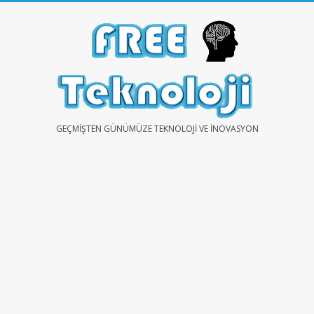
Skip
to
content
FREE
GEÇMIŞTEN GÜNÜMÜZE TEKNOLOJI VE İNOVASYON
TEKNOLOJİ