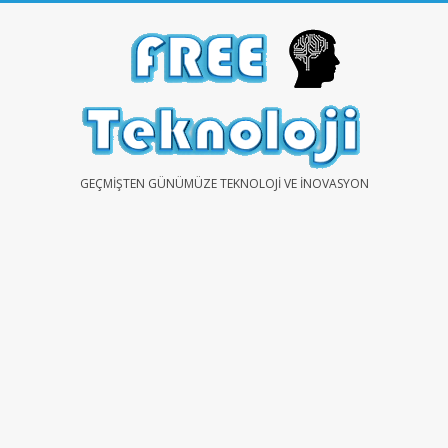
Skip
to
content
FREE
GEÇMIŞTEN GÜNÜMÜZE TEKNOLOJI VE İNOVASYON
TEKNOLOJİ