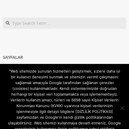
Search
SAYFALAR
Ana Sayfa
"Web sitemizde sunulan hizmetleri geliştirmek, sizlere daha iyi
Gizlilik ve Çerezler (Cookies) Politikası
bir kullanıcı deneyimi sunmak ve sitemizin verimli çalışmasını
Hakkımızda
sağlamak amacıyla Google tarafından sağlanan çerezler
İletişim Kanalları
(cookies) kullanılmaktadır. Kendi sistemlerimizde doğrudan
MODEM KURULUM
herhangi bir kişisel veri toplamamakta veya işlememekteyiz.
Verilerin kullanım amacı, türleri ve 6698 sayılı Kişisel Verilerin
TEKNİK DESTEK
Korunması Kanunu (KVKK) uyarınca kişisel verilerinizin
TELEVİZYON SİSTEMLERİ
işlenmesiyle ilgili detaylı bilgilere [GİZLİLİK POLİTİKASI]
sayfamızdan ve Google'ın kendi gizlilik politikalarından
ulaşabilirsiniz. Web sitemizi kullanmaya devam etmeniz, Google
çerezlerinin kullanımına ilişkin politikamızı kabul ettiğiniz