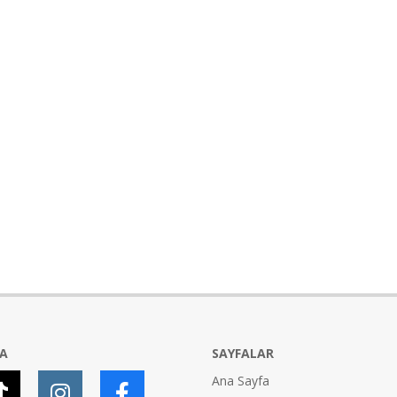
YA
SAYFALAR
Ana Sayfa