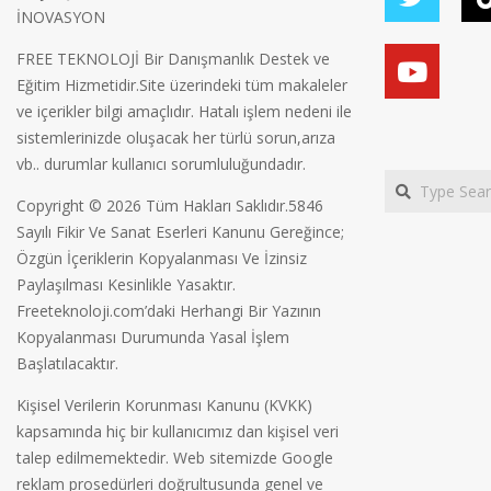
İNOVASYON
FREE TEKNOLOJİ Bir Danışmanlık Destek ve
Eğitim Hizmetidir.Site üzerindeki tüm makaleler
ve içerikler bilgi amaçlıdır. Hatalı işlem nedeni ile
sistemlerinizde oluşacak her türlü sorun,arıza
vb.. durumlar kullanıcı sorumluluğundadır.
Search
Copyright © 2026 Tüm Hakları Saklıdır.5846
Sayılı Fikir Ve Sanat Eserleri Kanunu Gereğince;
Özgün İçeriklerin Kopyalanması Ve İzinsiz
Paylaşılması Kesinlikle Yasaktır.
Freeteknoloji.com’daki Herhangi Bir Yazının
Kopyalanması Durumunda Yasal İşlem
Başlatılacaktır.
Kişisel Verilerin Korunması Kanunu (KVKK)
kapsamında hiç bir kullanıcımız dan kişisel veri
talep edilmemektedir. Web sitemizde Google
reklam prosedürleri doğrultusunda genel ve