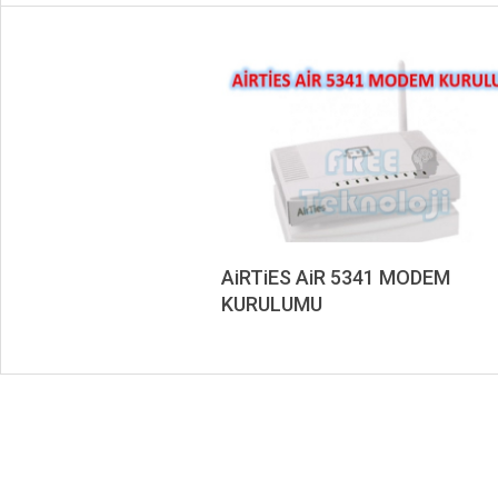
AiRTiES AiR 5341 MODEM
KURULUMU
2019-
09-
18