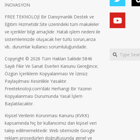
İNOVASYON
FREE TEKNOLOJİ Bir Danışmanlık Destek ve
Eğitim Hizmetidir.Site üzerindeki tüm makaleler
ve içerikler bilgi amaçlıdır. Hatalı işlem nedeni ile
sistemlerinizde oluşacak her türlü sorun,arıza
vb.. durumlar kullanıcı sorumluluğundadır.
Search
Copyright © 2026 Tüm Hakları Saklıdır.5846
Sayılı Fikir Ve Sanat Eserleri Kanunu Gereğince;
Özgün İçeriklerin Kopyalanması Ve İzinsiz
Paylaşılması Kesinlikle Yasaktır.
Freeteknoloji.com’daki Herhangi Bir Yazının
Kopyalanması Durumunda Yasal İşlem
Başlatılacaktır.
Kişisel Verilerin Korunması Kanunu (KVKK)
kapsamında hiç bir kullanıcımız dan kişisel veri
talep edilmemektedir. Web sitemizde Google
reklam prosedürleri doğrultusunda genel ve