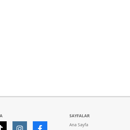
YA
SAYFALAR
Ana Sayfa