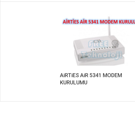
AiRTiES AiR 5341 MODEM
KURULUMU
2019-
09-
18