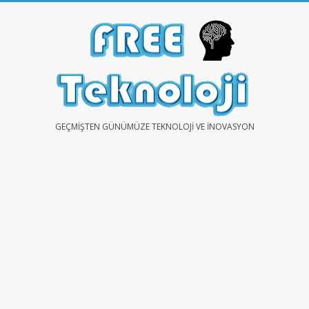
Skip
to
content
FREE
GEÇMIŞTEN GÜNÜMÜZE TEKNOLOJI VE İNOVASYON
TEKNOLOJİ