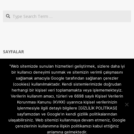
Search
SAYFALAR
Ana Sayfa
"Web sitemizde sunulan hizmetleri geliştirmek, sizlere daha iyi
Gizlilik ve Çerezler (Cookies) Politikası
bir kullanıcı deneyimi sunmak ve sitemizin verimli çalışmasını
Hakkımızda
sağlamak amacıyla Google tarafından sağlanan çerezler
İletişim Kanalları
(cookies) kullanılmaktadır. Kendi sistemlerimizde doğrudan
MODEM KURULUM
herhangi bir kişisel veri toplamamakta veya işlememekteyiz.
Verilerin kullanım amacı, türleri ve 6698 sayılı Kişisel Verilerin
TEKNİK DESTEK
Korunması Kanunu (KVKK) uyarınca kişisel verilerinizin
TELEVİZYON SİSTEMLERİ
işlenmesiyle ilgili detaylı bilgilere [GİZLİLİK POLİTİKASI]
sayfamızdan ve Google'ın kendi gizlilik politikalarından
ulaşabilirsiniz. Web sitemizi kullanmaya devam etmeniz, Google
çerezlerinin kullanımına ilişkin politikamızı kabul ettiğiniz
anlamına gelmektedir.