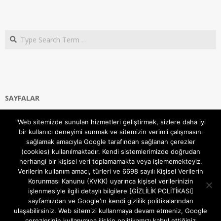
Search
SAYFALAR
Ana Sayfa
"Web sitemizde sunulan hizmetleri geliştirmek, sizlere daha iyi
Gizlilik ve Çerezler (Cookies) Politikası
bir kullanıcı deneyimi sunmak ve sitemizin verimli çalışmasını
Hakkımızda
sağlamak amacıyla Google tarafından sağlanan çerezler
İletişim Kanalları
(cookies) kullanılmaktadır. Kendi sistemlerimizde doğrudan
MODEM KURULUM
herhangi bir kişisel veri toplamamakta veya işlememekteyiz.
Verilerin kullanım amacı, türleri ve 6698 sayılı Kişisel Verilerin
TEKNİK DESTEK
Korunması Kanunu (KVKK) uyarınca kişisel verilerinizin
TELEVİZYON SİSTEMLERİ
işlenmesiyle ilgili detaylı bilgilere [GİZLİLİK POLİTİKASI]
sayfamızdan ve Google'ın kendi gizlilik politikalarından
ulaşabilirsiniz. Web sitemizi kullanmaya devam etmeniz, Google
çerezlerinin kullanımına ilişkin politikamızı kabul ettiğiniz