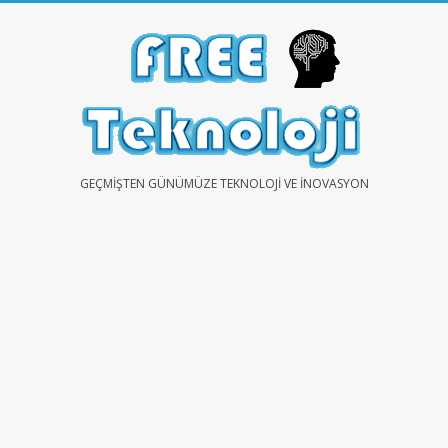
Skip
to
content
FREE
GEÇMIŞTEN GÜNÜMÜZE TEKNOLOJI VE İNOVASYON
TEKNOLOJİ