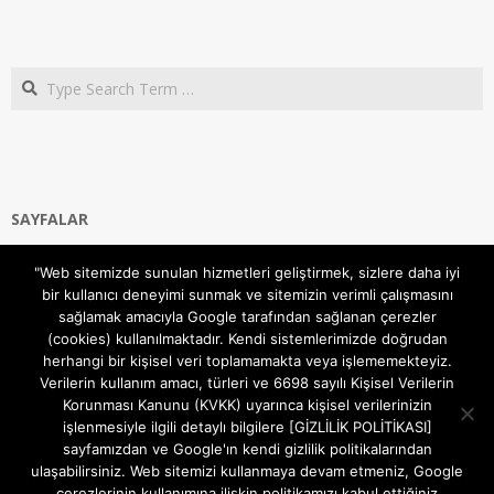
Search
SAYFALAR
Ana Sayfa
"Web sitemizde sunulan hizmetleri geliştirmek, sizlere daha iyi
Gizlilik ve Çerezler (Cookies) Politikası
bir kullanıcı deneyimi sunmak ve sitemizin verimli çalışmasını
Hakkımızda
sağlamak amacıyla Google tarafından sağlanan çerezler
İletişim Kanalları
(cookies) kullanılmaktadır. Kendi sistemlerimizde doğrudan
MODEM KURULUM
herhangi bir kişisel veri toplamamakta veya işlememekteyiz.
Verilerin kullanım amacı, türleri ve 6698 sayılı Kişisel Verilerin
TEKNİK DESTEK
Korunması Kanunu (KVKK) uyarınca kişisel verilerinizin
TELEVİZYON SİSTEMLERİ
işlenmesiyle ilgili detaylı bilgilere [GİZLİLİK POLİTİKASI]
sayfamızdan ve Google'ın kendi gizlilik politikalarından
ulaşabilirsiniz. Web sitemizi kullanmaya devam etmeniz, Google
çerezlerinin kullanımına ilişkin politikamızı kabul ettiğiniz