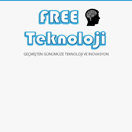
Skip
to
content
FREE
GEÇMIŞTEN GÜNÜMÜZE TEKNOLOJI VE İNOVASYON
TEKNOLOJİ