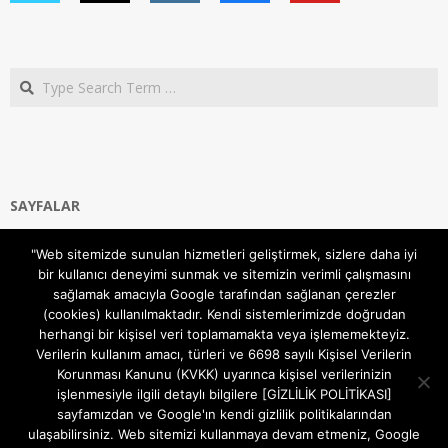
Search
SAYFALAR
Ana Sayfa
"Web sitemizde sunulan hizmetleri geliştirmek, sizlere daha iyi
Gizlilik ve Çerezler (Cookies) Politikası
bir kullanıcı deneyimi sunmak ve sitemizin verimli çalışmasını
Hakkımızda
sağlamak amacıyla Google tarafından sağlanan çerezler
İletişim Kanalları
(cookies) kullanılmaktadır. Kendi sistemlerimizde doğrudan
MODEM KURULUM
herhangi bir kişisel veri toplamamakta veya işlememekteyiz.
Verilerin kullanım amacı, türleri ve 6698 sayılı Kişisel Verilerin
TEKNİK DESTEK
Korunması Kanunu (KVKK) uyarınca kişisel verilerinizin
TELEVİZYON SİSTEMLERİ
işlenmesiyle ilgili detaylı bilgilere [GİZLİLİK POLİTİKASI]
sayfamızdan ve Google'ın kendi gizlilik politikalarından
ulaşabilirsiniz. Web sitemizi kullanmaya devam etmeniz, Google