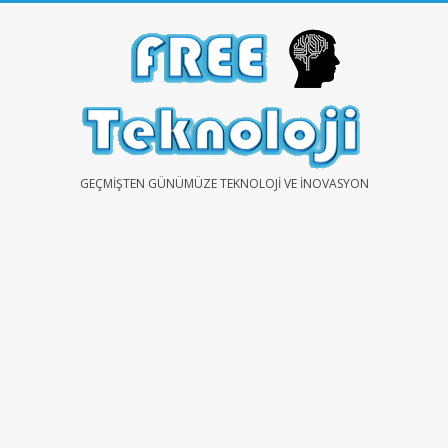
Skip
to
content
FREE
GEÇMIŞTEN GÜNÜMÜZE TEKNOLOJI VE İNOVASYON
TEKNOLOJİ