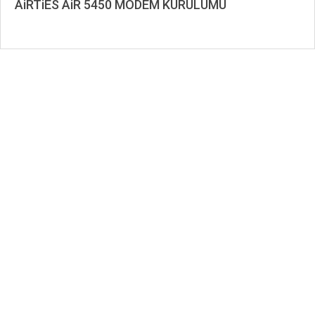
AiRTiES AiR 5450 MODEM KURULUMU
2020-
02-
10