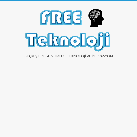
Skip
to
content
FREE
GEÇMIŞTEN GÜNÜMÜZE TEKNOLOJI VE İNOVASYON
TEKNOLOJİ