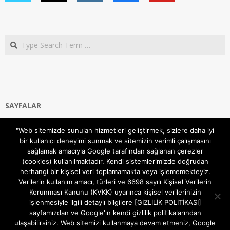
Search
SAYFALAR
Ana Sayfa
"Web sitemizde sunulan hizmetleri geliştirmek, sizlere daha iyi
Gizlilik ve Çerezler (Cookies) Politikası
bir kullanıcı deneyimi sunmak ve sitemizin verimli çalışmasını
Hakkımızda
sağlamak amacıyla Google tarafından sağlanan çerezler
İletişim Kanalları
(cookies) kullanılmaktadır. Kendi sistemlerimizde doğrudan
MODEM KURULUM
herhangi bir kişisel veri toplamamakta veya işlememekteyiz.
Verilerin kullanım amacı, türleri ve 6698 sayılı Kişisel Verilerin
TEKNİK DESTEK
Korunması Kanunu (KVKK) uyarınca kişisel verilerinizin
TELEVİZYON SİSTEMLERİ
işlenmesiyle ilgili detaylı bilgilere [GİZLİLİK POLİTİKASI]
sayfamızdan ve Google'ın kendi gizlilik politikalarından
ulaşabilirsiniz. Web sitemizi kullanmaya devam etmeniz, Google