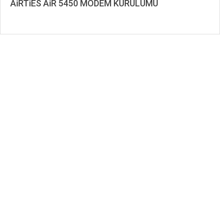
AiRTiES AiR 5450 MODEM KURULUMU
2020-
02-
10