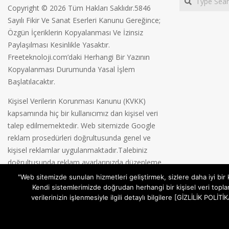
Copyright © 2026 Tüm Hakları Saklıdır.5846
Sayılı Fikir Ve Sanat Eserleri Kanunu Gereğince;
Özgün İçeriklerin Kopyalanması Ve İzinsiz
Paylaşılması Kesinlikle Yasaktır.
Freeteknoloji.com’daki Herhangi Bir Yazının
Kopyalanması Durumunda Yasal İşlem
Başlatılacaktır.
Kişisel Verilerin Korunması Kanunu (KVKK)
kapsamında hiç bir kullanıcımız dan kişisel veri
talep edilmemektedir. Web sitemizde Google
reklam prosedürleri doğrultusunda genel ve
kişisel reklamlar uygulanmaktadır.Talebiniz
doğrultusunda reklam ayarlarınızda düzenleme
yapabilirsiniz.
Gizlilik Politikamız
"Web sitemizde sunulan hizmetleri geliştirmek, sizlere daha iyi bir
Kendi sistemlerimizde doğrudan herhangi bir kişisel veri topla
verilerinizin işlenmesiyle ilgili detaylı bilgilere [GİZLİLİK POL