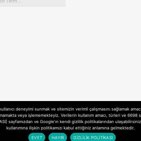
 kullanıcı deneyimi sunmak ve sitemizin verimli çalışmasını sağlamak amac
mamakta veya işlememekteyiz. Verilerin kullanım amacı, türleri ve 6698 sa
İTİKASI] sayfamızdan ve Google'ın kendi gizlilik politikalarından ulaşabili
kullanımına ilişkin politikamızı kabul ettiğiniz anlamına gelmektedir.
Gizlilik ve Çerezler (Cookies) Politikası
Designed using
Magazine Hoot
. Powered by
WordPress
.
EVET
HAYIR
GİZLİLİK POLİTİKASI