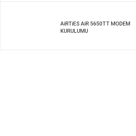
AiRTiES AiR 5650TT MODEM
KURULUMU
2019-
10-
07