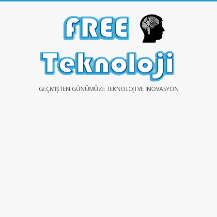
Skip
to
content
FREE
GEÇMIŞTEN GÜNÜMÜZE TEKNOLOJI VE İNOVASYON
TEKNOLOJİ