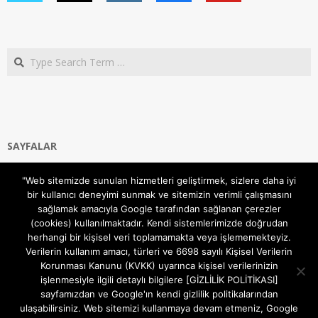
Search
SAYFALAR
Ana Sayfa
"Web sitemizde sunulan hizmetleri geliştirmek, sizlere daha iyi
Gizlilik ve Çerezler (Cookies) Politikası
bir kullanıcı deneyimi sunmak ve sitemizin verimli çalışmasını
Hakkımızda
sağlamak amacıyla Google tarafından sağlanan çerezler
İletişim Kanalları
(cookies) kullanılmaktadır. Kendi sistemlerimizde doğrudan
MODEM KURULUM
herhangi bir kişisel veri toplamamakta veya işlememekteyiz.
Verilerin kullanım amacı, türleri ve 6698 sayılı Kişisel Verilerin
TEKNİK DESTEK
Korunması Kanunu (KVKK) uyarınca kişisel verilerinizin
TELEVİZYON SİSTEMLERİ
işlenmesiyle ilgili detaylı bilgilere [GİZLİLİK POLİTİKASI]
sayfamızdan ve Google'ın kendi gizlilik politikalarından
ulaşabilirsiniz. Web sitemizi kullanmaya devam etmeniz, Google