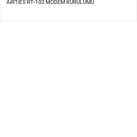
AiRTiES RT-103 MODEM KURULUMU
2019-
11-
28