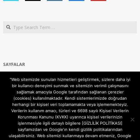
Search
SAYFALAR
Ana Sayfa
"Web sitemizde sunulan hizmetleri geliştirmek, sizlere daha iyi
Gizlilik ve Çerezler (Cookies) Politikası
bir kullanıcı deneyimi sunmak ve sitemizin verimli çalışmasını
Hakkımızda
sağlamak amacıyla Google tarafından sağlanan çerezler
İletişim Kanalları
(cookies) kullanılmaktadır. Kendi sistemlerimizde doğrudan
MODEM KURULUM
herhangi bir kişisel veri toplamamakta veya işlememekteyiz.
Verilerin kullanım amacı, türleri ve 6698 sayılı Kişisel Verilerin
TEKNİK DESTEK
Korunması Kanunu (KVKK) uyarınca kişisel verilerinizin
TELEVİZYON SİSTEMLERİ
işlenmesiyle ilgili detaylı bilgilere [GİZLİLİK POLİTİKASI]
sayfamızdan ve Google'ın kendi gizlilik politikalarından
ulaşabilirsiniz. Web sitemizi kullanmaya devam etmeniz, Google