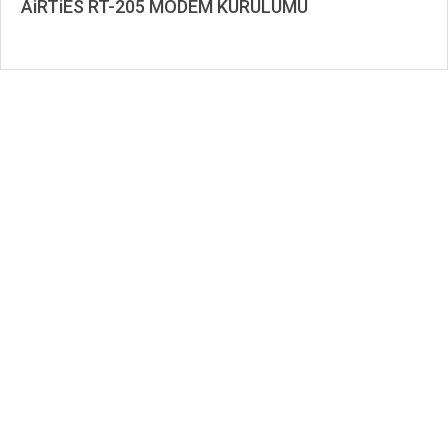
AiRTiES RT-205 MODEM KURULUMU
2019-
11-
29