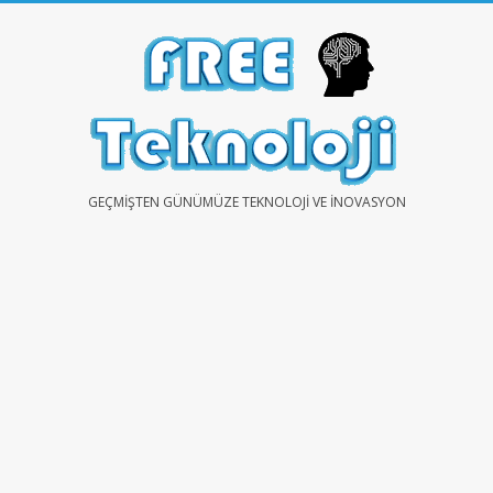
Skip
to
content
FREE
GEÇMIŞTEN GÜNÜMÜZE TEKNOLOJI VE İNOVASYON
TEKNOLOJİ