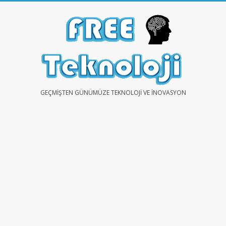
Skip
to
content
FREE
GEÇMIŞTEN GÜNÜMÜZE TEKNOLOJI VE İNOVASYON
TEKNOLOJİ