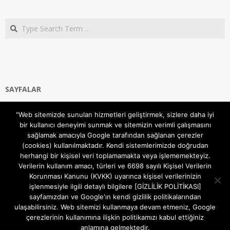
Search
SAYFALAR
Ana Sayfa
"Web sitemizde sunulan hizmetleri geliştirmek, sizlere daha iyi
Gizlilik ve Çerezler (Cookies) Politikası
bir kullanıcı deneyimi sunmak ve sitemizin verimli çalışmasını
Hakkımızda
sağlamak amacıyla Google tarafından sağlanan çerezler
İletişim Kanalları
(cookies) kullanılmaktadır. Kendi sistemlerimizde doğrudan
MODEM KURULUM
herhangi bir kişisel veri toplamamakta veya işlememekteyiz.
Verilerin kullanım amacı, türleri ve 6698 sayılı Kişisel Verilerin
TEKNİK DESTEK
Korunması Kanunu (KVKK) uyarınca kişisel verilerinizin
TELEVİZYON SİSTEMLERİ
işlenmesiyle ilgili detaylı bilgilere [GİZLİLİK POLİTİKASI]
sayfamızdan ve Google'ın kendi gizlilik politikalarından
ulaşabilirsiniz. Web sitemizi kullanmaya devam etmeniz, Google
çerezlerinin kullanımına ilişkin politikamızı kabul ettiğiniz
anlamına gelmektedir.