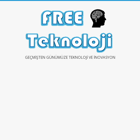
Skip
to
content
FREE
GEÇMIŞTEN GÜNÜMÜZE TEKNOLOJI VE İNOVASYON
TEKNOLOJİ