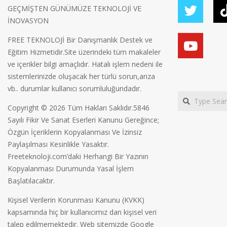
GEÇMİŞTEN GÜNÜMÜZE TEKNOLOJİ VE
İNOVASYON
FREE TEKNOLOJİ Bir Danışmanlık Destek ve
Eğitim Hizmetidir.Site üzerindeki tüm makaleler
ve içerikler bilgi amaçlıdır. Hatalı işlem nedeni ile
sistemlerinizde oluşacak her türlü sorun,arıza
vb.. durumlar kullanıcı sorumluluğundadır.
Search
Copyright © 2026 Tüm Hakları Saklıdır.5846
Sayılı Fikir Ve Sanat Eserleri Kanunu Gereğince;
Özgün İçeriklerin Kopyalanması Ve İzinsiz
Paylaşılması Kesinlikle Yasaktır.
Freeteknoloji.com’daki Herhangi Bir Yazının
Kopyalanması Durumunda Yasal İşlem
Başlatılacaktır.
Kişisel Verilerin Korunması Kanunu (KVKK)
kapsamında hiç bir kullanıcımız dan kişisel veri
talep edilmemektedir. Web sitemizde Google