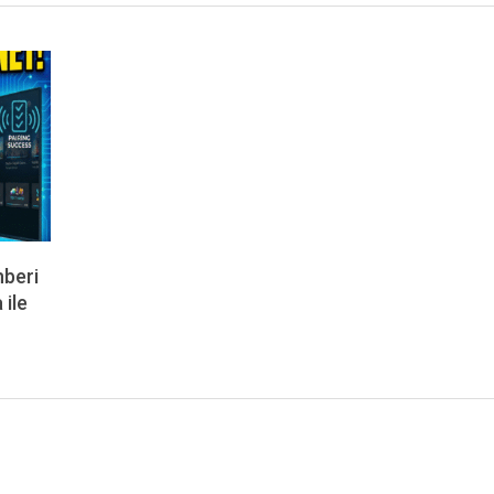
hberi
ile