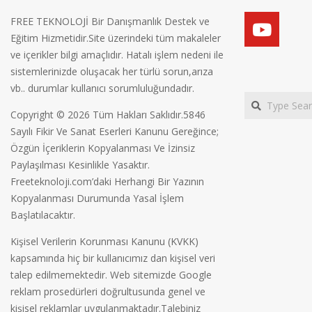
FREE TEKNOLOJİ Bir Danışmanlık Destek ve
Eğitim Hizmetidir.Site üzerindeki tüm makaleler
ve içerikler bilgi amaçlıdır. Hatalı işlem nedeni ile
sistemlerinizde oluşacak her türlü sorun,arıza
vb.. durumlar kullanıcı sorumluluğundadır.
Search
Copyright © 2026 Tüm Hakları Saklıdır.5846
Sayılı Fikir Ve Sanat Eserleri Kanunu Gereğince;
Özgün İçeriklerin Kopyalanması Ve İzinsiz
Paylaşılması Kesinlikle Yasaktır.
Freeteknoloji.com’daki Herhangi Bir Yazının
Kopyalanması Durumunda Yasal İşlem
Başlatılacaktır.
Kişisel Verilerin Korunması Kanunu (KVKK)
kapsamında hiç bir kullanıcımız dan kişisel veri
talep edilmemektedir. Web sitemizde Google
reklam prosedürleri doğrultusunda genel ve
kişisel reklamlar uygulanmaktadır.Talebiniz