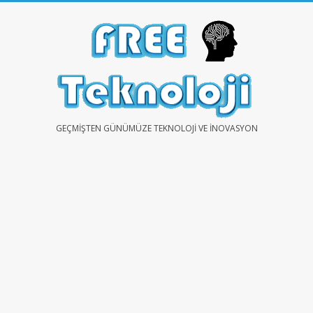
Skip
to
content
FREE
GEÇMIŞTEN GÜNÜMÜZE TEKNOLOJI VE İNOVASYON
TEKNOLOJİ