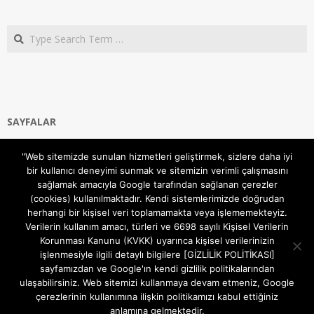
Search
SAYFALAR
Ana Sayfa
"Web sitemizde sunulan hizmetleri geliştirmek, sizlere daha iyi
Gizlilik ve Çerezler (Cookies) Politikası
bir kullanıcı deneyimi sunmak ve sitemizin verimli çalışmasını
Hakkımızda
sağlamak amacıyla Google tarafından sağlanan çerezler
İletişim Kanalları
(cookies) kullanılmaktadır. Kendi sistemlerimizde doğrudan
MODEM KURULUM
herhangi bir kişisel veri toplamamakta veya işlememekteyiz.
Verilerin kullanım amacı, türleri ve 6698 sayılı Kişisel Verilerin
TEKNİK DESTEK
Korunması Kanunu (KVKK) uyarınca kişisel verilerinizin
TELEVİZYON SİSTEMLERİ
işlenmesiyle ilgili detaylı bilgilere [GİZLİLİK POLİTİKASI]
sayfamızdan ve Google'ın kendi gizlilik politikalarından
ulaşabilirsiniz. Web sitemizi kullanmaya devam etmeniz, Google
çerezlerinin kullanımına ilişkin politikamızı kabul ettiğiniz
anlamına gelmektedir.