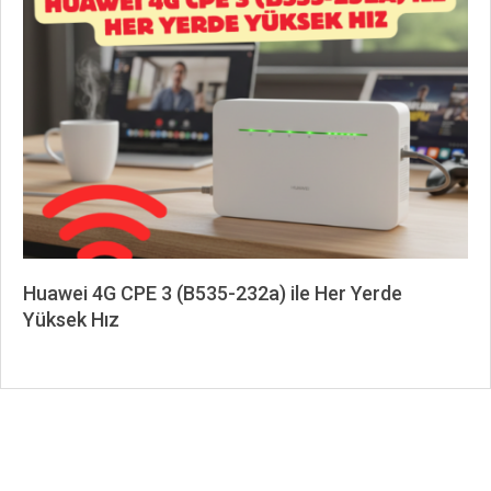
05-
14
Huawei 4G CPE 3 (B535-232a) ile Her Yerde
Yüksek Hız
2026-
02-
15