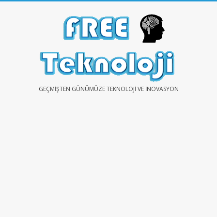
Skip
to
content
FREE
GEÇMIŞTEN GÜNÜMÜZE TEKNOLOJI VE İNOVASYON
TEKNOLOJİ