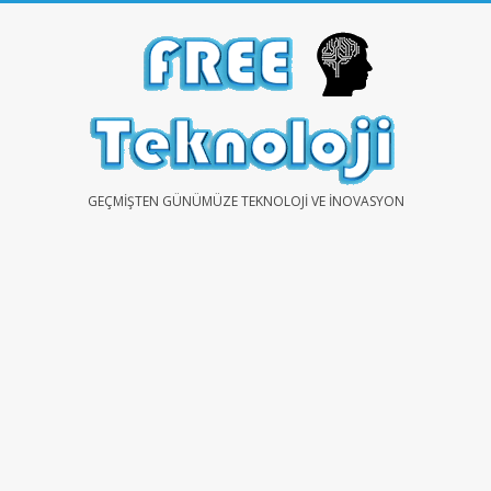
Skip
to
content
FREE
GEÇMIŞTEN GÜNÜMÜZE TEKNOLOJI VE İNOVASYON
TEKNOLOJİ