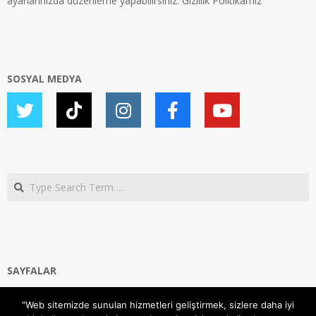
ayarlarınızda düzenleme yapabilirsiniz.
Gizlilik Politikamız
SOSYAL MEDYA
Search
SAYFALAR
Ana Sayfa
"Web sitemizde sunulan hizmetleri geliştirmek, sizlere daha iyi
Gizlilik ve Çerezler (Cookies) Politikası