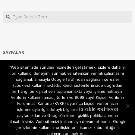
Search
SAYFALAR
Ana Sayfa
"Web sitemizde sunulan hizmetleri geliştirmek, sizlere daha iyi
Gizlilik ve Çerezler (Cookies) Politikası
bir kullanıcı deneyimi sunmak ve sitemizin verimli çalışmasını
Hakkımızda
sağlamak amacıyla Google tarafından sağlanan çerezler
İletişim Kanalları
(cookies) kullanılmaktadır. Kendi sistemlerimizde doğrudan
MODEM KURULUM
herhangi bir kişisel veri toplamamakta veya işlememekteyiz.
Verilerin kullanım amacı, türleri ve 6698 sayılı Kişisel Verilerin
TEKNİK DESTEK
Korunması Kanunu (KVKK) uyarınca kişisel verilerinizin
TELEVİZYON SİSTEMLERİ
işlenmesiyle ilgili detaylı bilgilere [GİZLİLİK POLİTİKASI]
sayfamızdan ve Google'ın kendi gizlilik politikalarından
ulaşabilirsiniz. Web sitemizi kullanmaya devam etmeniz, Google
çerezlerinin kullanımına ilişkin politikamızı kabul ettiğiniz
anlamına gelmektedir.