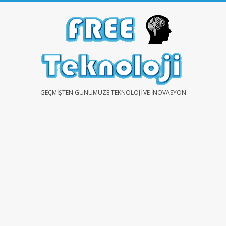
Skip
to
content
FREE
GEÇMIŞTEN GÜNÜMÜZE TEKNOLOJI VE İNOVASYON
TEKNOLOJİ