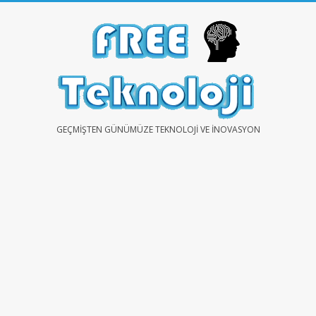
Skip
to
content
FREE
GEÇMIŞTEN GÜNÜMÜZE TEKNOLOJI VE İNOVASYON
TEKNOLOJİ