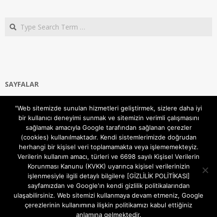
Search
SAYFALAR
Ana Sayfa
"Web sitemizde sunulan hizmetleri geliştirmek, sizlere daha iyi
Gizlilik ve Çerezler (Cookies) Politikası
bir kullanıcı deneyimi sunmak ve sitemizin verimli çalışmasını
Hakkımızda
sağlamak amacıyla Google tarafından sağlanan çerezler
İletişim Kanalları
(cookies) kullanılmaktadır. Kendi sistemlerimizde doğrudan
MODEM KURULUM
herhangi bir kişisel veri toplamamakta veya işlememekteyiz.
Verilerin kullanım amacı, türleri ve 6698 sayılı Kişisel Verilerin
TEKNİK DESTEK
Korunması Kanunu (KVKK) uyarınca kişisel verilerinizin
TELEVİZYON SİSTEMLERİ
işlenmesiyle ilgili detaylı bilgilere [GİZLİLİK POLİTİKASI]
sayfamızdan ve Google'ın kendi gizlilik politikalarından
ulaşabilirsiniz. Web sitemizi kullanmaya devam etmeniz, Google
çerezlerinin kullanımına ilişkin politikamızı kabul ettiğiniz
anlamına gelmektedir.