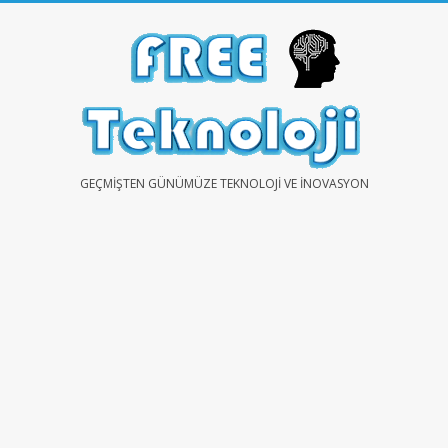
Skip
to
content
FREE
GEÇMIŞTEN GÜNÜMÜZE TEKNOLOJI VE İNOVASYON
TEKNOLOJİ