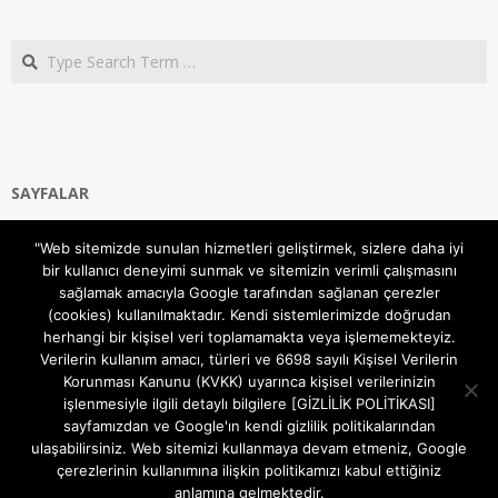
Search
SAYFALAR
Ana Sayfa
"Web sitemizde sunulan hizmetleri geliştirmek, sizlere daha iyi
Gizlilik ve Çerezler (Cookies) Politikası
bir kullanıcı deneyimi sunmak ve sitemizin verimli çalışmasını
Hakkımızda
sağlamak amacıyla Google tarafından sağlanan çerezler
İletişim Kanalları
(cookies) kullanılmaktadır. Kendi sistemlerimizde doğrudan
MODEM KURULUM
herhangi bir kişisel veri toplamamakta veya işlememekteyiz.
Verilerin kullanım amacı, türleri ve 6698 sayılı Kişisel Verilerin
TEKNİK DESTEK
Korunması Kanunu (KVKK) uyarınca kişisel verilerinizin
TELEVİZYON SİSTEMLERİ
işlenmesiyle ilgili detaylı bilgilere [GİZLİLİK POLİTİKASI]
sayfamızdan ve Google'ın kendi gizlilik politikalarından
ulaşabilirsiniz. Web sitemizi kullanmaya devam etmeniz, Google
çerezlerinin kullanımına ilişkin politikamızı kabul ettiğiniz
anlamına gelmektedir.