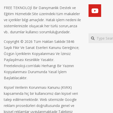
FREE TEKNOLOJİ Bir Danışmanlık Destek ve
Eğitim Hizmetidir.Site üzerindeki tüm makaleler
ve içerikler bilgi amaçlıdır. Hatalı işlem nedeni ile
sistemlerinizde oluşacak her türlü sorun,arıza
vb.. durumlar kullanıcı sorumluluğundadır.
Search
Copyright © 2026 Tüm Hakları Saklıdır.5846
Sayılı Fikir Ve Sanat Eserleri Kanunu Gereğince;
Özgün İçeriklerin Kopyalanması Ve İzinsiz
Paylaşılması Kesinlikle Yasaktır.
Freeteknoloji.com’daki Herhangi Bir Yazının
Kopyalanması Durumunda Yasal İşlem
Başlatılacaktır.
Kişisel Verilerin Korunması Kanunu (KVKK)
kapsamında hiç bir kullanıcımız dan kişisel veri
talep edilmemektedir. Web sitemizde Google
reklam prosedürleri doğrultusunda genel ve
kişisel reklamlar uygulanmaktadır.Talebiniz