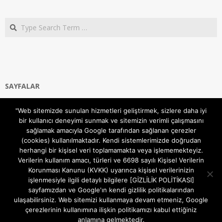
Search
SAYFALAR
Ana Sayfa
"Web sitemizde sunulan hizmetleri geliştirmek, sizlere daha iyi
Gizlilik ve Çerezler (Cookies) Politikası
bir kullanıcı deneyimi sunmak ve sitemizin verimli çalışmasını
Hakkımızda
sağlamak amacıyla Google tarafından sağlanan çerezler
İletişim Kanalları
(cookies) kullanılmaktadır. Kendi sistemlerimizde doğrudan
MODEM KURULUM
herhangi bir kişisel veri toplamamakta veya işlememekteyiz.
Verilerin kullanım amacı, türleri ve 6698 sayılı Kişisel Verilerin
TEKNİK DESTEK
Korunması Kanunu (KVKK) uyarınca kişisel verilerinizin
TELEVİZYON SİSTEMLERİ
işlenmesiyle ilgili detaylı bilgilere [GİZLİLİK POLİTİKASI]
sayfamızdan ve Google'ın kendi gizlilik politikalarından
ulaşabilirsiniz. Web sitemizi kullanmaya devam etmeniz, Google
çerezlerinin kullanımına ilişkin politikamızı kabul ettiğiniz
anlamına gelmektedir.