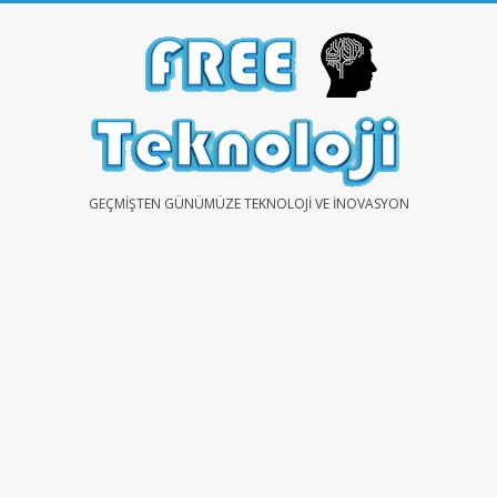
Skip
to
content
FREE
GEÇMIŞTEN GÜNÜMÜZE TEKNOLOJI VE İNOVASYON
TEKNOLOJİ