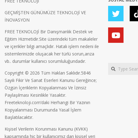
FREE TEKNOLOJİ
GEÇMİŞTEN GÜNÜMÜZE TEKNOLOJİ VE
İNOVASYON
FREE TEKNOLOJİ Bir Danışmanlık Destek ve
Eğitim Hizmetidir.Site üzerindeki tüm makaleler
ve içerikler bilgi amaçlıdır. Hatalı işlem nedeni ile
sistemlerinizde oluşacak her türlü sorun,arıza
vb.. durumlar kullanıcı sorumluluğundadır.
Search
Copyright © 2026 Tüm Hakları Saklıdır.5846
Sayılı Fikir Ve Sanat Eserleri Kanunu Gereğince;
Özgün İçeriklerin Kopyalanması Ve İzinsiz
Paylaşılması Kesinlikle Yasaktır.
Freeteknoloji.com’daki Herhangi Bir Yazının
Kopyalanması Durumunda Yasal İşlem
Başlatılacaktır.
Kişisel Verilerin Korunması Kanunu (KVKK)
kapsamında hiç bir kullanıcımız dan kişisel veri