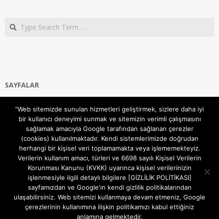
Search
SAYFALAR
Ana Sayfa
"Web sitemizde sunulan hizmetleri geliştirmek, sizlere daha iyi
Gizlilik ve Çerezler (Cookies) Politikası
bir kullanıcı deneyimi sunmak ve sitemizin verimli çalışmasını
Hakkımızda
sağlamak amacıyla Google tarafından sağlanan çerezler
İletişim Kanalları
(cookies) kullanılmaktadır. Kendi sistemlerimizde doğrudan
MODEM KURULUM
herhangi bir kişisel veri toplamamakta veya işlememekteyiz.
Verilerin kullanım amacı, türleri ve 6698 sayılı Kişisel Verilerin
TEKNİK DESTEK
Korunması Kanunu (KVKK) uyarınca kişisel verilerinizin
TELEVİZYON SİSTEMLERİ
işlenmesiyle ilgili detaylı bilgilere [GİZLİLİK POLİTİKASI]
sayfamızdan ve Google'ın kendi gizlilik politikalarından
ulaşabilirsiniz. Web sitemizi kullanmaya devam etmeniz, Google
çerezlerinin kullanımına ilişkin politikamızı kabul ettiğiniz
anlamına gelmektedir.