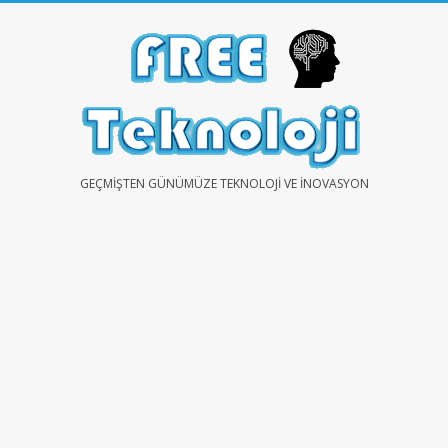
Skip
to
content
FREE
GEÇMIŞTEN GÜNÜMÜZE TEKNOLOJI VE İNOVASYON
TEKNOLOJİ