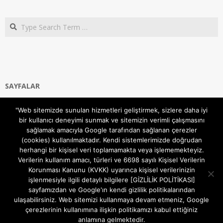
Search
SAYFALAR
Ana Sayfa
"Web sitemizde sunulan hizmetleri geliştirmek, sizlere daha iyi
Gizlilik ve Çerezler (Cookies) Politikası
bir kullanıcı deneyimi sunmak ve sitemizin verimli çalışmasını
Hakkımızda
sağlamak amacıyla Google tarafından sağlanan çerezler
İletişim Kanalları
(cookies) kullanılmaktadır. Kendi sistemlerimizde doğrudan
MODEM KURULUM
herhangi bir kişisel veri toplamamakta veya işlememekteyiz.
Verilerin kullanım amacı, türleri ve 6698 sayılı Kişisel Verilerin
TEKNİK DESTEK
Korunması Kanunu (KVKK) uyarınca kişisel verilerinizin
TELEVİZYON SİSTEMLERİ
işlenmesiyle ilgili detaylı bilgilere [GİZLİLİK POLİTİKASI]
sayfamızdan ve Google'ın kendi gizlilik politikalarından
ulaşabilirsiniz. Web sitemizi kullanmaya devam etmeniz, Google
çerezlerinin kullanımına ilişkin politikamızı kabul ettiğiniz
anlamına gelmektedir.