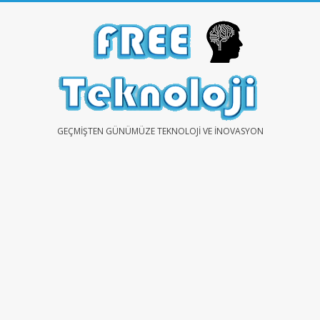
Skip
to
content
FREE
GEÇMIŞTEN GÜNÜMÜZE TEKNOLOJI VE İNOVASYON
TEKNOLOJİ