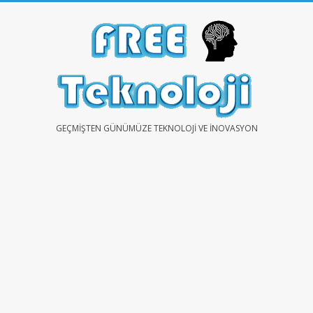
Skip
to
content
FREE
GEÇMIŞTEN GÜNÜMÜZE TEKNOLOJI VE İNOVASYON
TEKNOLOJİ