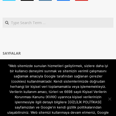
Search
SAYFALAR
Ana Sayfa
"Web sitemizde sunulan hizmetleri geliştirmek, sizlere daha iyi
Gizlilik ve Çerezler (Cookies) Politikası
bir kullanıcı deneyimi sunmak ve sitemizin verimli çalışmasını
Hakkımızda
sağlamak amacıyla Google tarafından sağlanan çerezler
İletişim Kanalları
(cookies) kullanılmaktadır. Kendi sistemlerimizde doğrudan
MODEM KURULUM
herhangi bir kişisel veri toplamamakta veya işlememekteyiz.
Verilerin kullanım amacı, türleri ve 6698 sayılı Kişisel Verilerin
TEKNİK DESTEK
Korunması Kanunu (KVKK) uyarınca kişisel verilerinizin
TELEVİZYON SİSTEMLERİ
işlenmesiyle ilgili detaylı bilgilere [GİZLİLİK POLİTİKASI]
sayfamızdan ve Google'ın kendi gizlilik politikalarından
ulaşabilirsiniz. Web sitemizi kullanmaya devam etmeniz, Google