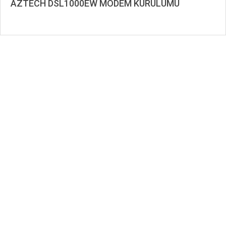
AZTECH DSL1000EW MODEM KURULUMU
2019-
12-
31