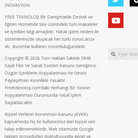
İNOVASYON
FREE TEKNOLOJİ Bir Danışmanlık Destek ve
Eğitim Hizmetidir.Site üzerindeki tüm makaleler
ve içerikler bilgi amaçlıdır. Hatalı işlem nedeni ile
sistemlerinizde oluşacak her türlü sorun,arıza
vb.. durumlar kullanıcı sorumluluğundadır.
Search
Copyright © 2026 Tüm Hakları Saklıdır.5846
Sayılı Fikir Ve Sanat Eserleri Kanunu Gereğince;
Özgün İçeriklerin Kopyalanması Ve İzinsiz
Paylaşılması Kesinlikle Yasaktır.
Freeteknoloji.com’daki Herhangi Bir Yazının
Kopyalanması Durumunda Yasal İşlem
Başlatılacaktır.
Kişisel Verilerin Korunması Kanunu (KVKK)
kapsamında hiç bir kullanıcımız dan kişisel veri
talep edilmemektedir. Web sitemizde Google
reklam prosedürleri doğrultusunda genel ve