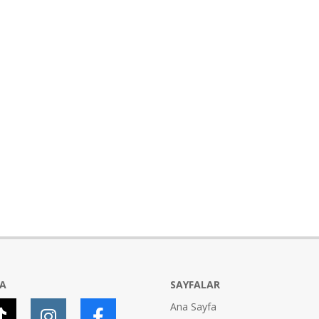
YA
SAYFALAR
Ana Sayfa