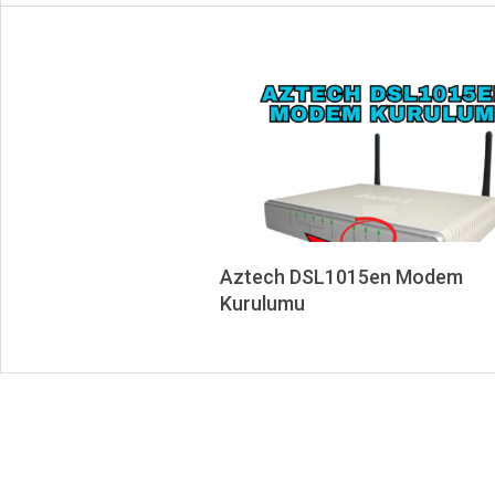
Aztech DSL1015en Modem
Kurulumu
2025-
03-
22