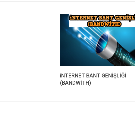
iNTERNET BANT GENİŞLİĞİ
(BANDWİTH)
2019-
11-
02