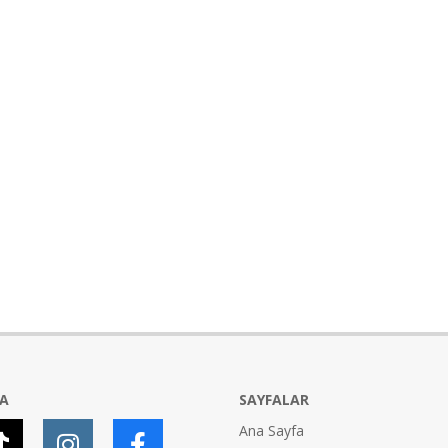
YA
SAYFALAR
Ana Sayfa