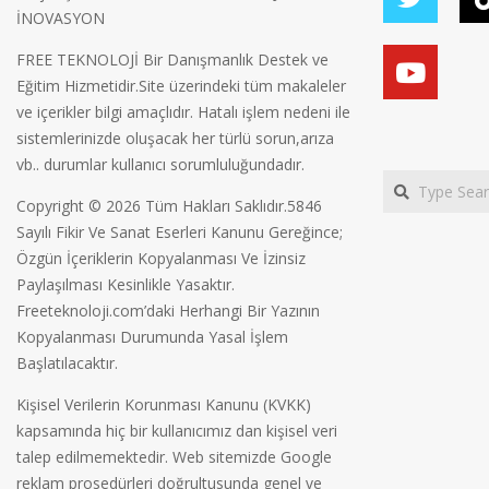
İNOVASYON
FREE TEKNOLOJİ Bir Danışmanlık Destek ve
Eğitim Hizmetidir.Site üzerindeki tüm makaleler
ve içerikler bilgi amaçlıdır. Hatalı işlem nedeni ile
sistemlerinizde oluşacak her türlü sorun,arıza
vb.. durumlar kullanıcı sorumluluğundadır.
Search
Copyright © 2026 Tüm Hakları Saklıdır.5846
Sayılı Fikir Ve Sanat Eserleri Kanunu Gereğince;
Özgün İçeriklerin Kopyalanması Ve İzinsiz
Paylaşılması Kesinlikle Yasaktır.
Freeteknoloji.com’daki Herhangi Bir Yazının
Kopyalanması Durumunda Yasal İşlem
Başlatılacaktır.
Kişisel Verilerin Korunması Kanunu (KVKK)
kapsamında hiç bir kullanıcımız dan kişisel veri
talep edilmemektedir. Web sitemizde Google
reklam prosedürleri doğrultusunda genel ve