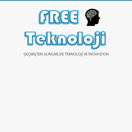
Skip
to
content
FREE
GEÇMIŞTEN GÜNÜMÜZE TEKNOLOJI VE İNOVASYON
TEKNOLOJİ