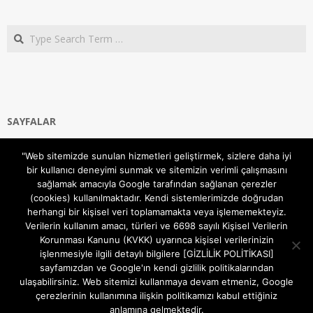
Search
SAYFALAR
Ana Sayfa
"Web sitemizde sunulan hizmetleri geliştirmek, sizlere daha iyi
Gizlilik ve Çerezler (Cookies) Politikası
bir kullanıcı deneyimi sunmak ve sitemizin verimli çalışmasını
Hakkımızda
sağlamak amacıyla Google tarafından sağlanan çerezler
İletişim Kanalları
(cookies) kullanılmaktadır. Kendi sistemlerimizde doğrudan
MODEM KURULUM
herhangi bir kişisel veri toplamamakta veya işlememekteyiz.
Verilerin kullanım amacı, türleri ve 6698 sayılı Kişisel Verilerin
TEKNİK DESTEK
Korunması Kanunu (KVKK) uyarınca kişisel verilerinizin
TELEVİZYON SİSTEMLERİ
işlenmesiyle ilgili detaylı bilgilere [GİZLİLİK POLİTİKASI]
sayfamızdan ve Google'ın kendi gizlilik politikalarından
ulaşabilirsiniz. Web sitemizi kullanmaya devam etmeniz, Google
çerezlerinin kullanımına ilişkin politikamızı kabul ettiğiniz
anlamına gelmektedir.