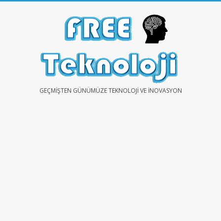
Skip
to
content
FREE
GEÇMIŞTEN GÜNÜMÜZE TEKNOLOJI VE İNOVASYON
TEKNOLOJİ