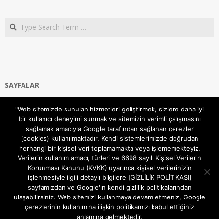
Search
SAYFALAR
Ana Sayfa
"Web sitemizde sunulan hizmetleri geliştirmek, sizlere daha iyi
Gizlilik ve Çerezler (Cookies) Politikası
bir kullanıcı deneyimi sunmak ve sitemizin verimli çalışmasını
Hakkımızda
sağlamak amacıyla Google tarafından sağlanan çerezler
İletişim Kanalları
(cookies) kullanılmaktadır. Kendi sistemlerimizde doğrudan
MODEM KURULUM
herhangi bir kişisel veri toplamamakta veya işlememekteyiz.
Verilerin kullanım amacı, türleri ve 6698 sayılı Kişisel Verilerin
TEKNİK DESTEK
Korunması Kanunu (KVKK) uyarınca kişisel verilerinizin
TELEVİZYON SİSTEMLERİ
işlenmesiyle ilgili detaylı bilgilere [GİZLİLİK POLİTİKASI]
sayfamızdan ve Google'ın kendi gizlilik politikalarından
ulaşabilirsiniz. Web sitemizi kullanmaya devam etmeniz, Google
çerezlerinin kullanımına ilişkin politikamızı kabul ettiğiniz
anlamına gelmektedir.