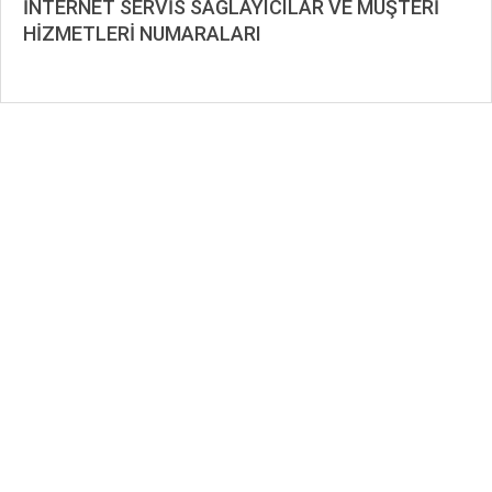
İNTERNET SERVİS SAĞLAYICILAR VE MÜŞTERİ
HİZMETLERİ NUMARALARI
2020-
12-
07