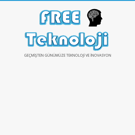
Skip
to
content
FREE
GEÇMIŞTEN GÜNÜMÜZE TEKNOLOJI VE İNOVASYON
TEKNOLOJİ