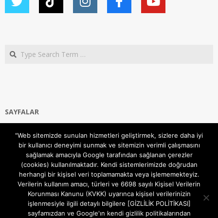
Search
SAYFALAR
Ana Sayfa
"Web sitemizde sunulan hizmetleri geliştirmek, sizlere daha iyi
Gizlilik ve Çerezler (Cookies) Politikası
bir kullanıcı deneyimi sunmak ve sitemizin verimli çalışmasını
Hakkımızda
sağlamak amacıyla Google tarafından sağlanan çerezler
İletişim Kanalları
(cookies) kullanılmaktadır. Kendi sistemlerimizde doğrudan
MODEM KURULUM
herhangi bir kişisel veri toplamamakta veya işlememekteyiz.
Verilerin kullanım amacı, türleri ve 6698 sayılı Kişisel Verilerin
TEKNİK DESTEK
Korunması Kanunu (KVKK) uyarınca kişisel verilerinizin
TELEVİZYON SİSTEMLERİ
işlenmesiyle ilgili detaylı bilgilere [GİZLİLİK POLİTİKASI]
sayfamızdan ve Google'ın kendi gizlilik politikalarından