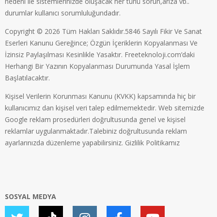
nedeni ile sistemlerinizde oluşacak her türlü sorun,arıza vb..
durumlar kullanıcı sorumluluğundadır.
Copyright © 2026 Tüm Hakları Saklıdır.5846 Sayılı Fikir Ve Sanat
Eserleri Kanunu Gereğince; Özgün İçeriklerin Kopyalanması Ve
İzinsiz Paylaşılması Kesinlikle Yasaktır. Freeteknoloji.com’daki
Herhangi Bir Yazının Kopyalanması Durumunda Yasal İşlem
Başlatılacaktır.
Kişisel Verilerin Korunması Kanunu (KVKK) kapsamında hiç bir
kullanıcımız dan kişisel veri talep edilmemektedir. Web sitemizde
Google reklam prosedürleri doğrultusunda genel ve kişisel
reklamlar uygulanmaktadır.Talebiniz doğrultusunda reklam
ayarlarınızda düzenleme yapabilirsiniz.
Gizlilik Politikamız
SOSYAL MEDYA