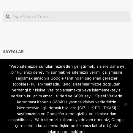
Search
SAYFALAR
Ana Sayfa
"Web sitemizde sunulan hizmetleri geliştirmek, sizlere daha iyi
Gizlilik ve Çerezler (Cookies) Politikası
bir kullanıcı deneyimi sunmak ve sitemizin verimli çalışmasını
Hakkımızda
sağlamak amacıyla Google tarafından sağlanan çerezler
İletişim Kanalları
(cookies) kullanılmaktadır. Kendi sistemlerimizde doğrudan
MODEM KURULUM
herhangi bir kişisel veri toplamamakta veya işlememekteyiz.
Verilerin kullanım amacı, türleri ve 6698 sayılı Kişisel Verilerin
TEKNİK DESTEK
Korunması Kanunu (KVKK) uyarınca kişisel verilerinizin
TELEVİZYON SİSTEMLERİ
işlenmesiyle ilgili detaylı bilgilere [GİZLİLİK POLİTİKASI]
sayfamızdan ve Google'ın kendi gizlilik politikalarından
ulaşabilirsiniz. Web sitemizi kullanmaya devam etmeniz, Google
çerezlerinin kullanımına ilişkin politikamızı kabul ettiğiniz
anlamına gelmektedir.