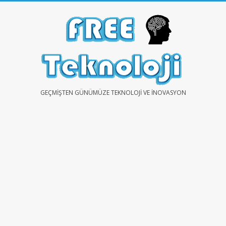
Skip
to
content
FREE
GEÇMIŞTEN GÜNÜMÜZE TEKNOLOJI VE İNOVASYON
TEKNOLOJİ